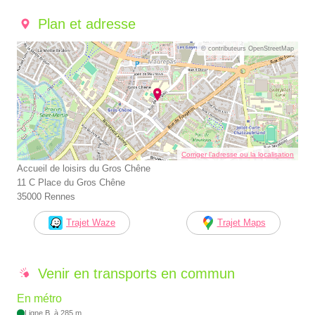
Plan et adresse
© contributeurs OpenStreetMap
Corriger l’adresse ou la localisation
Accueil de loisirs du Gros Chêne
11 C Place du Gros Chêne
35000 Rennes
Trajet Waze
Trajet Maps
Venir en transports en commun
En métro
Ligne B, à 285 m