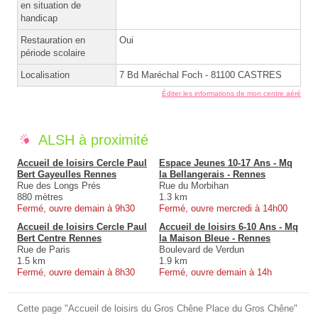
en situation de
handicap
Restauration en
Oui
période scolaire
Localisation
7 Bd Maréchal Foch - 81100 CASTRES
Éditer les informations de mon centre aéré
ALSH à proximité
Accueil de loisirs Cercle Paul
Espace Jeunes 10-17 Ans - Mq
Bert Gayeulles Rennes
la Bellangerais - Rennes
Rue des Longs Prés
Rue du Morbihan
880 mètres
1.3 km
Fermé, ouvre demain à 9h30
Fermé, ouvre mercredi à 14h00
Accueil de loisirs Cercle Paul
Accueil de loisirs 6-10 Ans - Mq
Bert Centre Rennes
la Maison Bleue - Rennes
Rue de Paris
Boulevard de Verdun
1.5 km
1.9 km
Fermé, ouvre demain à 8h30
Fermé, ouvre demain à 14h
Cette page "Accueil de loisirs du Gros Chêne Place du Gros Chêne"