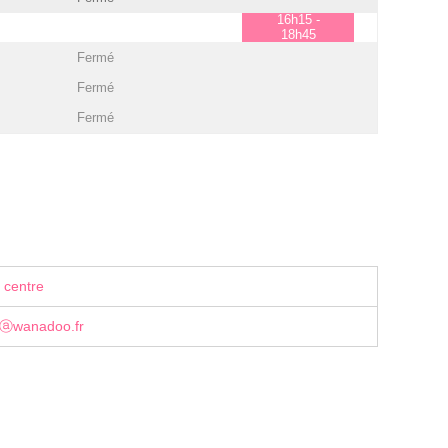
16h15 -
18h45
Fermé
Fermé
Fermé
 centre
eⓐwanadoo.fr