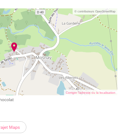
© contributeurs OpenStreetMap
Corriger l’adresse ou la localisation
hocolat
rajet Maps