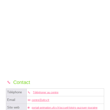
Contact
Téléphone
Téléphoner au centre
Email
centreⓐufcv.fr
Site web
portail-animation.ufcv.fr/accueil-loisirs-auzouer-touraine