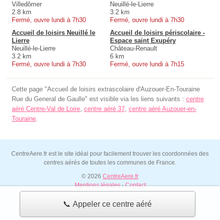
Villedômer
Neuillé-le-Lierre
2.8 km
3.2 km
Fermé, ouvre lundi à 7h30
Fermé, ouvre lundi à 7h30
Accueil de loisirs Neuillé le
Accueil de loisirs périscolaire -
Lierre
Espace saint Exupéry
Neuillé-le-Lierre
Château-Renault
3.2 km
6 km
Fermé, ouvre lundi à 7h30
Fermé, ouvre lundi à 7h15
Cette page "Accueil de loisirs extrascolaire d'Auzouer-En-Touraine
Rue du General de Gaulle" est visible via les liens suivants :
centre
aéré Centre-Val de Loire
,
centre aéré 37
,
centre aéré Auzouer-en-
Touraine
.
CentreAere.fr est le site idéal pour facilement trouver les coordonnées des
centres aérés de toutes les communes de France.
© 2026
CentreAere.fr
Mentions légales
-
Contact
📞 Appeler ce centre aéré