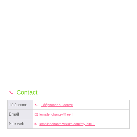
Contact
Téléphone
Téléphoner au centre
Email
lemailenchanteⓐfree.fr
Site web
lemailenchante.wixsite.com/my-site-1