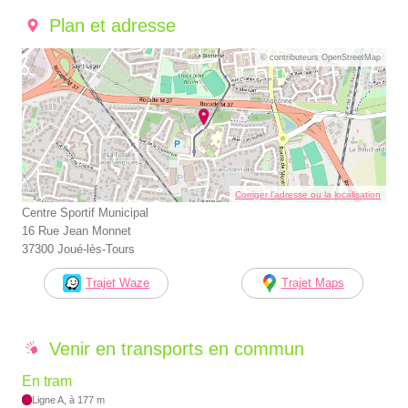
Plan et adresse
© contributeurs OpenStreetMap
Corriger l’adresse ou la localisation
Centre Sportif Municipal
16 Rue Jean Monnet
37300 Joué-lès-Tours
Trajet Waze
Trajet Maps
Venir en transports en commun
En tram
Ligne A, à 177 m