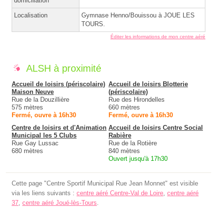
domiciliation
Localisation
Gymnase Henno/Bouissou à JOUE LES
TOURS.
Éditer les informations de mon centre aéré
ALSH à proximité
Accueil de loisirs (périscolaire)
Accueil de loisirs Blotterie
Maison Neuve
(périscolaire)
Rue de la Douzillière
Rue des Hirondelles
575 mètres
660 mètres
Fermé, ouvre à 16h30
Fermé, ouvre à 16h30
Centre de loisirs et d'Animation
Accueil de loisirs Centre Social
Municipal les 5 Clubs
Rabière
Rue Gay Lussac
Rue de la Rotière
680 mètres
840 mètres
Ouvert jusqu'à 17h30
Cette page "Centre Sportif Municipal Rue Jean Monnet" est visible
via les liens suivants :
centre aéré Centre-Val de Loire
,
centre aéré
37
,
centre aéré Joué-lès-Tours
.