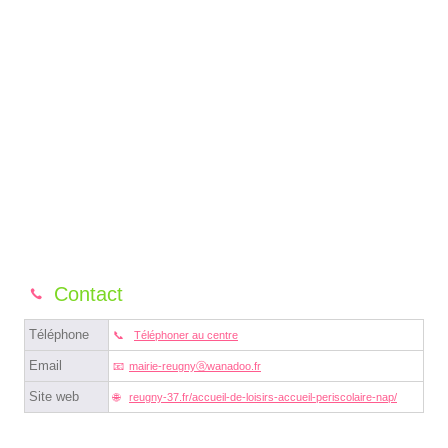
Contact
Téléphone
Téléphoner au centre
Email
mairie-reugnyⓐwanadoo.fr
Site web
reugny-37.fr/accueil-de-loisirs-accueil-periscolaire-nap/