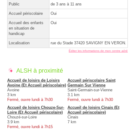
Public
de 3 ans à 11 ans
Accueil périscolaire
Oui
Accueil des enfants
Oui
en situation de
handicap
Localisation
rue du Stade 37420 SAVIGNY EN VERON.
Éditer les informations de mon centre aéré
ALSH à proximité
Accueil de loisirs de Loisirs
Accueil périscolaire Saint
Avoine (Et Accueil périscolaire)
Germain Sur Vienne
Avoine
Saint-Germain-sur-Vienne
3 km
3.1 km
Fermé, ouvre lundi à 7h30
Fermé, ouvre lundi à 7h30
Accueil de loisirs Chouze-Sur-
Accueil de loisirs Cinais (Et
Loire (Et Accueil périscolaire)
Accueil périscolaire)
Chouzé-sur-Loire
Cinais
3.9 km
7 km
Fermé, ouvre lundi à 7h15