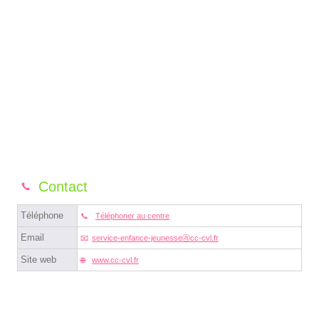
Contact
Téléphone
Téléphoner au centre
Email
service-enfance-jeunesseⓐcc-cvl.fr
Site web
www.cc-cvl.fr