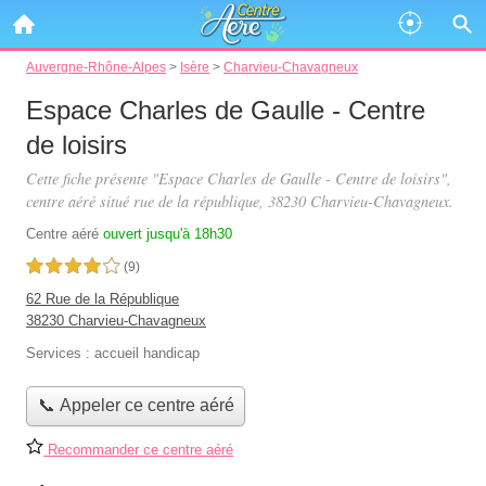
Auvergne-Rhône-Alpes
>
Isère
>
Charvieu-Chavagneux
Espace Charles de Gaulle - Centre
de loisirs
Cette fiche présente "Espace Charles de Gaulle - Centre de loisirs",
centre aéré situé
rue de la république
, 38230 Charvieu-Chavagneux.
Centre aéré
ouvert jusqu'à 18h30
4,0 étoiles sur 5
(9)
62 Rue de la République
38230 Charvieu-Chavagneux
Services :
accueil handicap
📞 Appeler ce centre aéré
Recommander ce centre aéré