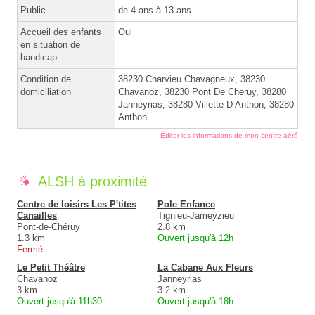
Public
de 4 ans à 13 ans
Accueil des enfants
Oui
en situation de
handicap
Condition de
38230 Charvieu Chavagneux, 38230
domiciliation
Chavanoz, 38230 Pont De Cheruy, 38280
Janneyrias, 38280 Villette D Anthon, 38280
Anthon
Éditer les informations de mon centre aéré
ALSH à proximité
Centre de loisirs Les P'tites
Pole Enfance
Canailles
Tignieu-Jameyzieu
Pont-de-Chéruy
2.8 km
1.3 km
Ouvert jusqu'à 12h
Fermé
Le Petit Théâtre
La Cabane Aux Fleurs
Chavanoz
Janneyrias
3 km
3.2 km
Ouvert jusqu'à 11h30
Ouvert jusqu'à 18h