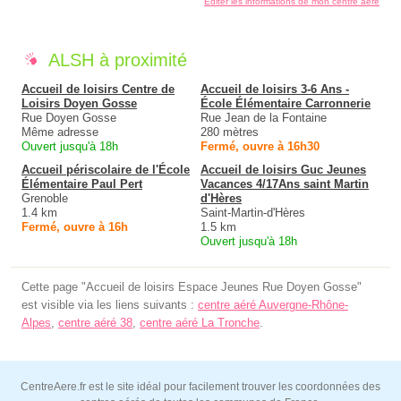
Éditer les informations de mon centre aéré
ALSH à proximité
Accueil de loisirs Centre de
Accueil de loisirs 3-6 Ans -
Loisirs Doyen Gosse
École Élémentaire Carronnerie
Rue Doyen Gosse
Rue Jean de la Fontaine
Même adresse
280 mètres
Ouvert jusqu'à 18h
Fermé, ouvre à 16h30
Accueil périscolaire de l'École
Accueil de loisirs Guc Jeunes
Élémentaire Paul Pert
Vacances 4/17Ans saint Martin
Grenoble
d'Hères
1.4 km
Saint-Martin-d'Hères
Fermé, ouvre à 16h
1.5 km
Ouvert jusqu'à 18h
Cette page "Accueil de loisirs Espace Jeunes Rue Doyen Gosse"
est visible via les liens suivants :
centre aéré Auvergne-Rhône-
Alpes
,
centre aéré 38
,
centre aéré La Tronche
.
CentreAere.fr est le site idéal pour facilement trouver les coordonnées des