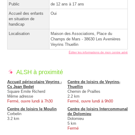
Public
de 12 ans à 17 ans
Accueil des enfants
Oui
en situation de
handicap
Localisation
Maison des Associations, Place du
Champs de Mars - 38630 Les Avenières
Veyrins Thuellin
Éditer les informations de mon centre aéré
ALSH à proximité
Accueil périscolaire Veyrins -
Centre de loisirs de Veyrins-
Cs Jean Bedet
Thuellin
Square Emile Richerd
Chemin de Prailles
Même adresse
2.2 km
Fermé, ouvre lundi à 7h30
Fermé, ouvre lundi à 9h00
Centre de loisirs le Moulin
Centre de loisirs Intercommunal
Corbelin
de Dolomieu
3.2 km
Dolomieu
5 km
Fermé