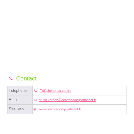
Contact
Téléphone
Téléphoner au centre
Email
bruno.vargozⓐcentresocialjeanbedet.fr
Site web
www.centresocialjeanbedet.fr