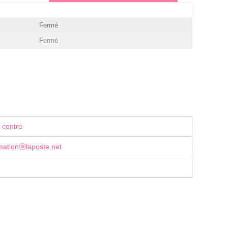
Fermé
Fermé
 centre
mationⓐlaposte.net
g