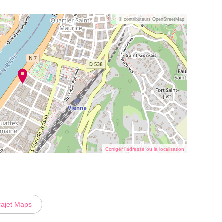
© contributeurs OpenStreetMap
Corriger l’adresse ou la localisation
rajet Maps