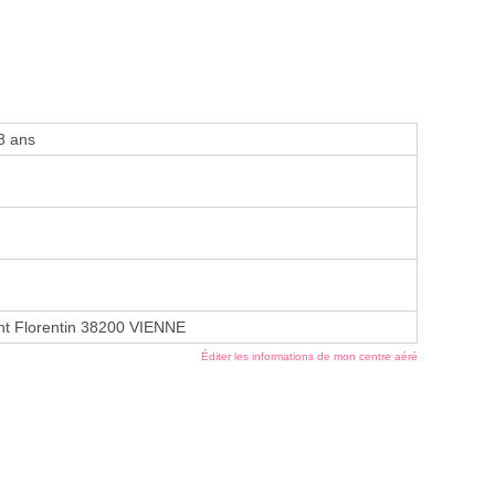
8 ans
nt Florentin 38200 VIENNE
Éditer les informations de mon centre aéré