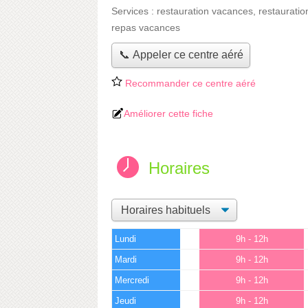
Services :
restauration vacances
,
restauratio
repas vacances
📞 Appeler ce centre aéré
Recommander ce centre aéré
Améliorer cette fiche
Horaires
Lundi
9h - 12h
Mardi
9h - 12h
Mercredi
9h - 12h
Jeudi
9h - 12h