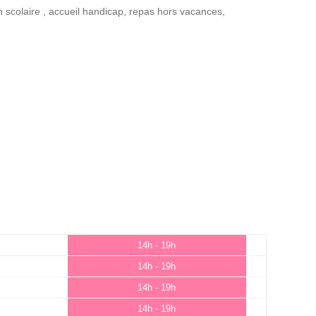
n scolaire
,
accueil handicap
,
repas hors vacances
,
14h - 19h
14h - 19h
14h - 19h
14h - 19h