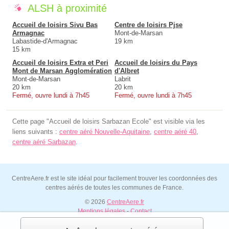
ALSH à proximité
Accueil de loisirs Sivu Bas
Centre de loisirs Pjse
Armagnac
Mont-de-Marsan
Labastide-d'Armagnac
19 km
15 km
Accueil de loisirs Extra et Peri
Accueil de loisirs du Pays
Mont de Marsan Agglomération
d'Albret
Mont-de-Marsan
Labrit
20 km
20 km
Fermé, ouvre lundi à 7h45
Fermé, ouvre lundi à 7h45
Cette page "Accueil de loisirs Sarbazan Ecole" est visible via les
liens suivants :
centre aéré Nouvelle-Aquitaine
,
centre aéré 40
,
centre aéré Sarbazan
.
CentreAere.fr est le site idéal pour facilement trouver les coordonnées des
centres aérés de toutes les communes de France.
© 2026
CentreAere.fr
Mentions légales
-
Contact