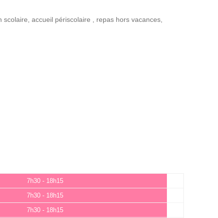
n scolaire
,
accueil périscolaire
,
repas hors vacances
,
7h30 - 18h15
7h30 - 18h15
7h30 - 18h15