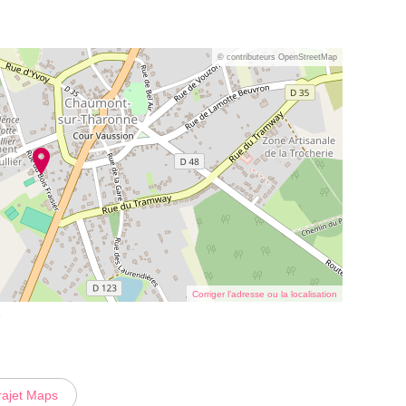
© contributeurs OpenStreetMap
Corriger l’adresse ou la localisation
e
rajet Maps