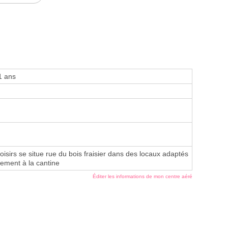
1 ans
loisirs se situe rue du bois fraisier dans des locaux adaptés
ctement à la cantine
Éditer les informations de mon centre aéré