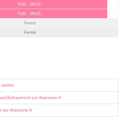
7h30 - 18h15
7h30 - 18h15
Fermé
Fermé
 centre
sseⓐchaumont-sur-tharonne.fr
sur-tharonne.fr