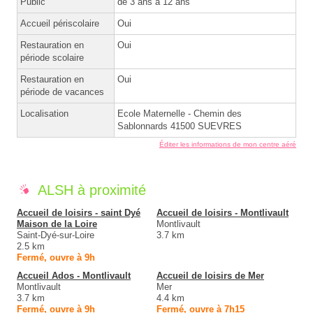
Public
de 3 ans à 12 ans
Accueil périscolaire
Oui
Restauration en
Oui
période scolaire
Restauration en
Oui
période de vacances
Localisation
Ecole Maternelle - Chemin des
Sablonnards 41500 SUEVRES
Éditer les informations de mon centre aéré
ALSH à proximité
Accueil de loisirs - saint Dyé
Accueil de loisirs - Montlivault
Maison de la Loire
Montlivault
Saint-Dyé-sur-Loire
3.7 km
2.5 km
Fermé, ouvre à 9h
Accueil Ados - Montlivault
Accueil de loisirs de Mer
Montlivault
Mer
3.7 km
4.4 km
Fermé, ouvre à 9h
Fermé, ouvre à 7h15