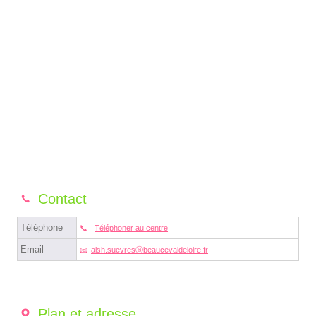
Contact
Téléphone
Téléphoner au centre
Email
alsh.suevresⓐbeaucevaldeloire.fr
Plan et adresse