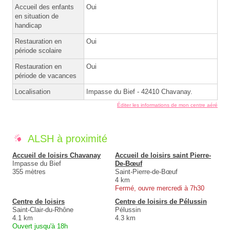
Accueil des enfants
Oui
en situation de
handicap
Restauration en
Oui
période scolaire
Restauration en
Oui
période de vacances
Localisation
Impasse du Bief - 42410 Chavanay.
Éditer les informations de mon centre aéré
ALSH à proximité
Accueil de loisirs Chavanay
Accueil de loisirs saint Pierre-
Impasse du Bief
De-Bœuf
355 mètres
Saint-Pierre-de-Bœuf
4 km
Fermé, ouvre mercredi à 7h30
Centre de loisirs
Centre de loisirs de Pélussin
Saint-Clair-du-Rhône
Pélussin
4.1 km
4.3 km
Ouvert jusqu'à 18h