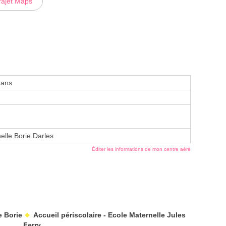
rajet Maps
 ans
elle Borie Darles
Éditer les informations de mon centre aéré
e Borie
Accueil périscolaire - Ecole Maternelle Jules
Ferry