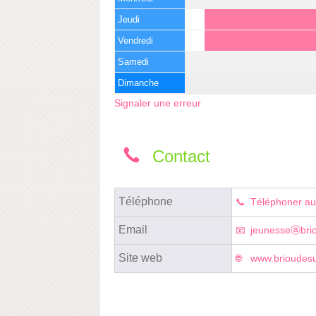
Jeudi
Vendredi
Samedi
Dimanche
Signaler une erreur
Contact
Téléphone
Téléphoner au
Email
jeunesseⓐbri
Site web
www.brioudesu