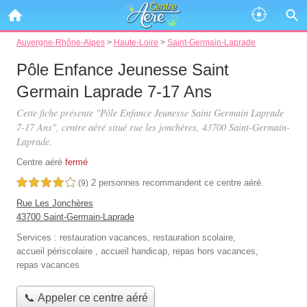
Auvergne-Rhône-Alpes
>
Haute-Loire
>
Saint-Germain-Laprade
Pôle Enfance Jeunesse Saint
Germain Laprade 7-17 Ans
Cette fiche présente "Pôle Enfance Jeunesse Saint Germain Laprade
7-17 Ans", centre aéré situé
rue les jonchères
, 43700 Saint-Germain-
Laprade.
Centre aéré
fermé
2 personnes
recommandent
ce centre aéré.
4,0 étoiles sur 5
(9)
Rue Les Jonchères
43700 Saint-Germain-Laprade
Services :
restauration vacances
,
restauration scolaire
,
accueil périscolaire
,
accueil handicap
,
repas hors vacances
,
repas vacances
📞 Appeler ce centre aéré