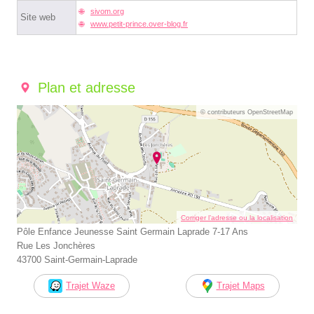
sivom.org
Site web
www.petit-prince.over-blog.fr
Plan et adresse
© contributeurs OpenStreetMap
Corriger l’adresse ou la localisation
Pôle Enfance Jeunesse Saint Germain Laprade 7-17 Ans
Rue Les Jonchères
43700 Saint-Germain-Laprade
Trajet Waze
Trajet Maps