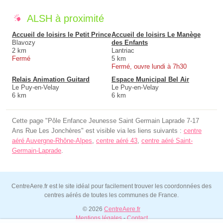
ALSH à proximité
Accueil de loisirs le Petit Prince
Accueil de loisirs Le Manège
Blavozy
des Enfants
2 km
Lantriac
Fermé
5 km
Fermé, ouvre lundi à 7h30
Relais Animation Guitard
Espace Municipal Bel Air
Le Puy-en-Velay
Le Puy-en-Velay
6 km
6 km
Cette page "Pôle Enfance Jeunesse Saint Germain Laprade 7-17
Ans Rue Les Jonchères" est visible via les liens suivants :
centre
aéré Auvergne-Rhône-Alpes
,
centre aéré 43
,
centre aéré Saint-
Germain-Laprade
.
CentreAere.fr est le site idéal pour facilement trouver les coordonnées des
centres aérés de toutes les communes de France.
© 2026
CentreAere.fr
Mentions légales
-
Contact