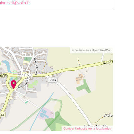
louisliliⓐvolia.fr
© contributeurs OpenStreetMap
Corriger l’adresse ou la localisation