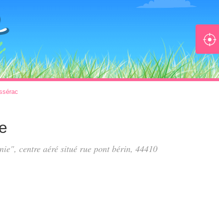
ssérac
e
nie", centre aéré situé
rue pont bérin
, 44410