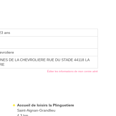
23 ans
vroliere
NES DE LA CHEVROLIERE RUE DU STADE 44118 LA
RE
Éditer les informations de mon centre aéré
Accueil de loisirs la Plinguetiere
Saint-Aignan-Grandlieu
4.3 km