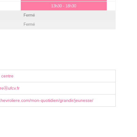
13h30 - 18h30
Fermé
Fermé
 centre
reⓐufcv.fr
hevroliere.com/mon-quotidien/grandir/jeunesse/