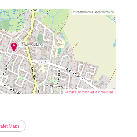
© contributeurs OpenStreetMap
Corriger l’adresse ou la localisation
rajet Maps