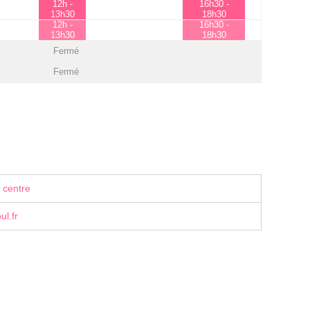
12h -
16h30 -
13h30
18h30
12h -
16h30 -
13h30
18h30
Fermé
Fermé
 centre
l.fr