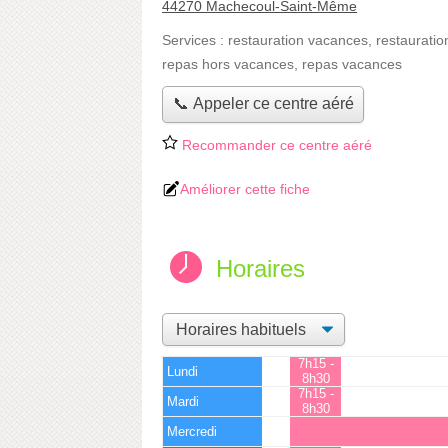
44270 Machecoul-Saint-Même
Services :
restauration vacances
,
restauratio
repas hors vacances
,
repas vacances
📞 Appeler ce centre aéré
Recommander ce centre aéré
Améliorer cette fiche
Horaires
7h15 -
Lundi
8h30
7h15 -
Mardi
8h30
Mercredi