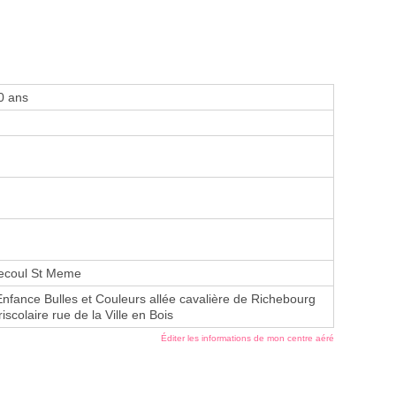
0 ans
ecoul St Meme
Enfance Bulles et Couleurs allée cavalière de Richebourg
riscolaire rue de la Ville en Bois
Éditer les informations de mon centre aéré