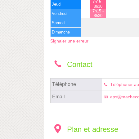
7h15 -
Jeudi
8h30
7h15 -
Vendredi
8h30
Samedi
Dimanche
Signaler une erreur
Contact
Téléphone
Téléphoner au
Email
apsⓐmachecou
Plan et adresse