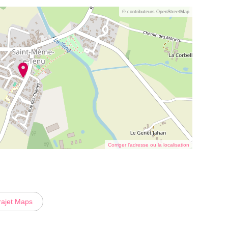
© contributeurs OpenStreetMap
Corriger l’adresse ou la localisation
rajet Maps