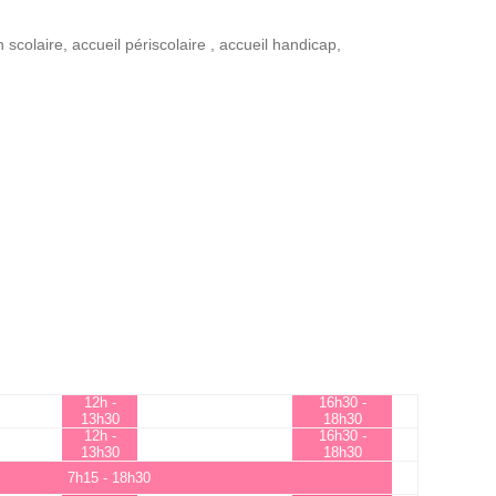
n scolaire
,
accueil périscolaire
,
accueil handicap
,
12h -
16h30 -
13h30
18h30
12h -
16h30 -
13h30
18h30
7h15 - 18h30