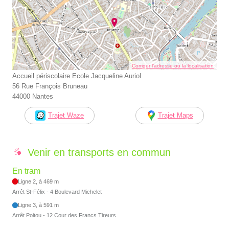
Corriger l’adresse ou la localisation
Accueil périscolaire Ecole Jacqueline Auriol
56 Rue François Bruneau
44000 Nantes
Trajet Waze
Trajet Maps
Venir en transports en commun
En tram
Ligne 2, à 469 m
Arrêt St-Félix - 4 Boulevard Michelet
Ligne 3, à 591 m
Arrêt Poitou - 12 Cour des Francs Tireurs