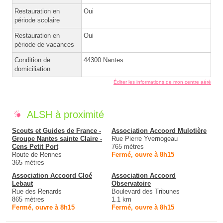
Restauration en
Oui
période scolaire
Restauration en
Oui
période de vacances
Condition de
44300 Nantes
domiciliation
Éditer les informations de mon centre aéré
ALSH à proximité
Scouts et Guides de France -
Association Accoord Mulotière
Groupe Nantes sainte Claire -
Rue Pierre Yvernogeau
Cens Petit Port
765 mètres
Route de Rennes
Fermé, ouvre à 8h15
365 mètres
Association Accoord Cloé
Association Accoord
Lebaut
Observatoire
Rue des Renards
Boulevard des Tribunes
865 mètres
1.1 km
Fermé, ouvre à 8h15
Fermé, ouvre à 8h15