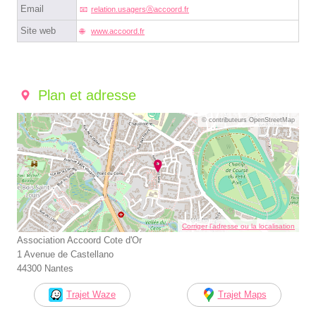
Email
relation.usagersⓐaccoord.fr
Site web
www.accoord.fr
Plan et adresse
© contributeurs OpenStreetMap
Corriger l’adresse ou la localisation
Association Accoord Cote d'Or
1 Avenue de Castellano
44300 Nantes
Trajet Waze
Trajet Maps