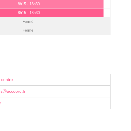
8h15 - 18h30
8h15 - 18h30
Fermé
Fermé
 centre
ersⓐaccoord.fr
r