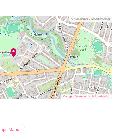
© contributeurs OpenStreetMap
Corriger l’adresse ou la localisation
rajet Maps