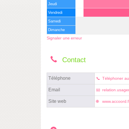
Jeudi
Vendredi
Samedi
Dimanche
Signaler une erreur
Contact
Téléphone
Téléphoner au
Email
relation.usag
Site web
www.accoord.f