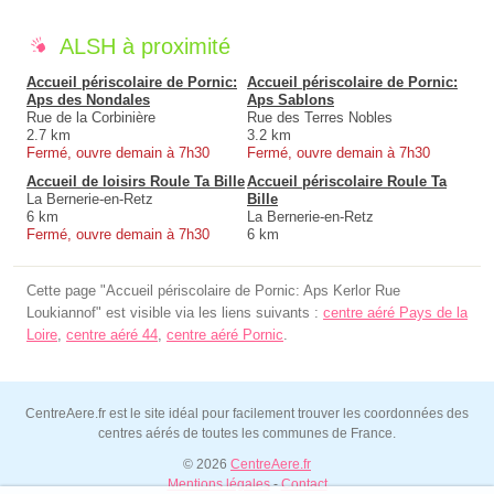
ALSH à proximité
Accueil périscolaire de Pornic:
Accueil périscolaire de Pornic:
Aps des Nondales
Aps Sablons
Rue de la Corbinière
Rue des Terres Nobles
2.7 km
3.2 km
Fermé, ouvre demain à 7h30
Fermé, ouvre demain à 7h30
Accueil de loisirs Roule Ta Bille
Accueil périscolaire Roule Ta
La Bernerie-en-Retz
Bille
6 km
La Bernerie-en-Retz
Fermé, ouvre demain à 7h30
6 km
Cette page "Accueil périscolaire de Pornic: Aps Kerlor Rue
Loukiannof" est visible via les liens suivants :
centre aéré Pays de la
Loire
,
centre aéré 44
,
centre aéré Pornic
.
CentreAere.fr est le site idéal pour facilement trouver les coordonnées des
centres aérés de toutes les communes de France.
© 2026
CentreAere.fr
Mentions légales
-
Contact