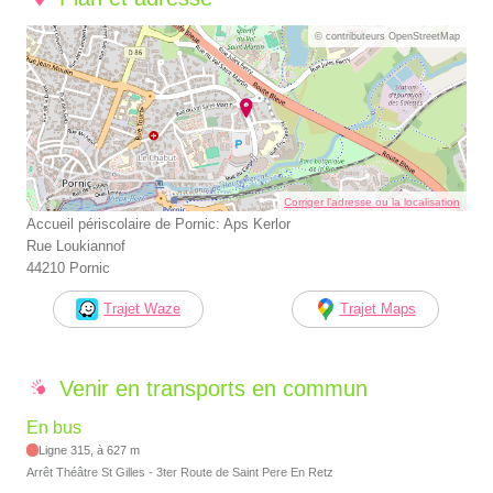
© contributeurs OpenStreetMap
Corriger l’adresse ou la localisation
Accueil périscolaire de Pornic: Aps Kerlor
Rue Loukiannof
44210 Pornic
Trajet Waze
Trajet Maps
Venir en transports en commun
En bus
Ligne 315, à 627 m
Arrêt Théâtre St Gilles - 3ter Route de Saint Pere En Retz