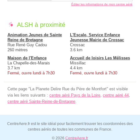
Éditer les informations de mon centre aéré
ALSH à proximité
Animation Jeunes de Sainte
L'Escale, Service Enfance
Reine de Bretagne
Jeunesse Mairie de Crossac
Rue René Guy Cadou
Crossac
260 mètres
3.6 km
Maison de l'Enfance
Accueil de loisirs Les Mélisses
La Chapelle-des-Marais
Missillac
3.7 km
4.4 km
Fermé, ouvre lundi à 7h30
Fermé, ouvre lundi à 7h30
Cette page "La Planete Delire Rue du Père de Montfort" est visible
via les liens suivants :
centre aéré Pays de la Loire
,
centre aéré 44
,
centre aéré Sainte-Reine-de-Bretagne
.
CentreAere.fr est le site idéal pour facilement trouver les coordonnées des
centres aérés de toutes les communes de France.
© 2026
CentreAere.fr