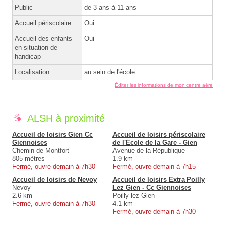
Public
de 3 ans à 11 ans
Accueil périscolaire
Oui
Accueil des enfants
Oui
en situation de
handicap
Localisation
au sein de l'école
Éditer les informations de mon centre aéré
ALSH à proximité
Accueil de loisirs Gien Cc
Accueil de loisirs périscolaire
Giennoises
de l'Ecole de la Gare - Gien
Chemin de Montfort
Avenue de la République
805 mètres
1.9 km
Fermé, ouvre demain à 7h30
Fermé, ouvre demain à 7h15
Accueil de loisirs de Nevoy
Accueil de loisirs Extra Poilly
Nevoy
Lez Gien - Cc Giennoises
2.6 km
Poilly-lez-Gien
Fermé, ouvre demain à 7h30
4.1 km
Fermé, ouvre demain à 7h30