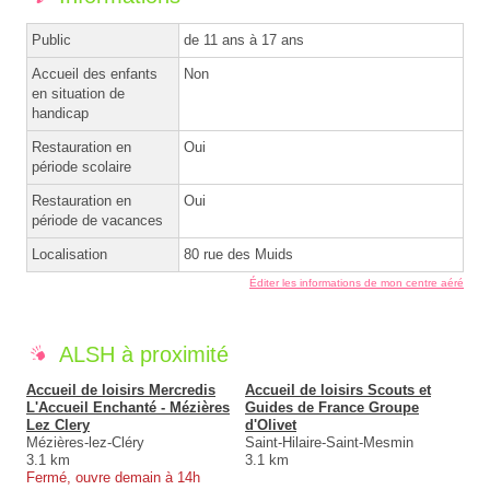
Public
de 11 ans à 17 ans
Accueil des enfants
Non
en situation de
handicap
Restauration en
Oui
période scolaire
Restauration en
Oui
période de vacances
Localisation
80 rue des Muids
Éditer les informations de mon centre aéré
ALSH à proximité
Accueil de loisirs Mercredis
Accueil de loisirs Scouts et
L'Accueil Enchanté - Mézières
Guides de France Groupe
Lez Clery
d'Olivet
Mézières-lez-Cléry
Saint-Hilaire-Saint-Mesmin
3.1 km
3.1 km
Fermé, ouvre demain à 14h