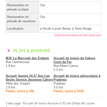
Restauration en
Oui
période scolaire
Restauration en
Oui
période de vacances
Localisation
à l'école Lucien Benac à Terre Rouge.
Éditer les informations de mon centre aéré
ALSH à proximité
MJC Le Mercredi des Enfants
Accueil de loisirs de Cahors
Rue Clémenceau
Croix de Fer
1.9 km
Rue Albert Camus
2.2 km
Accueil Jeunes 14-17 Ans Les
Accueil de loisirs périscolaire à
Docks Service Jeunesse Cahors
Pradines
Allée des Soupirs
Pradines
2.6 km
3.5 km
Fermé, ouvre à 14h
Fermé, ouvre à 7h30
Cette page "Accueil de loisirs Associé à l'Ecole (Alae) de Lucien