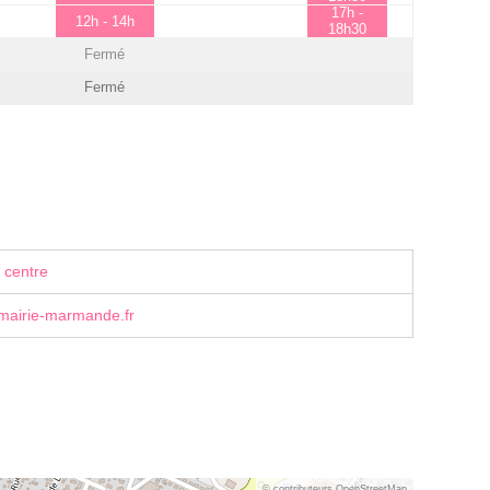
17h -
12h - 14h
18h30
Fermé
Fermé
 centre
ⓐmairie-marmande.fr
© contributeurs OpenStreetMap