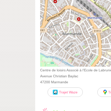
Centre de loisirs Associé à l'Ecole de Labruni
Avenue Christian Baylac
47200 Marmande
Trajet Waze
T