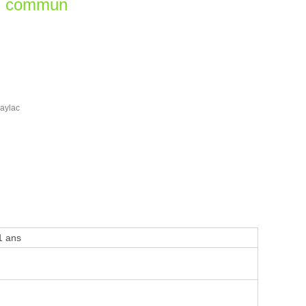
en commun
aylac
1 ans