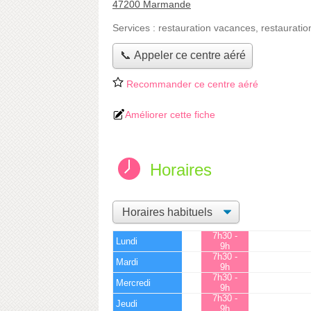
47200 Marmande
Services :
restauration vacances
,
restauratio
📞 Appeler ce centre aéré
Recommander ce centre aéré
Améliorer cette fiche
Horaires
7h30 -
Lundi
9h
7h30 -
Mardi
9h
7h30 -
Mercredi
9h
7h30 -
Jeudi
9h