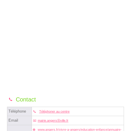
Contact
Téléphone
Téléphoner au centre
Email
mairie.angersⓐville.fr
www.angers.fr/vivre-a-angers/education-enfance/annuaire-