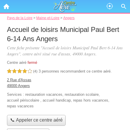
Pays de la Loire
>
Maine-et-Loire
>
Angers
Accueil de loisirs Municipal Paul Bert
6-14 Ans Angers
Cette fiche présente "Accueil de loisirs Municipal Paul Bert 6-14 Ans
Angers", centre aéré situé
rue d'assas
, 49000 Angers.
Centre aéré
fermé
3 personnes
recommandent
ce centre aéré.
4,0 étoiles sur 5
(4)
2 Rue d'Assas
49000 Angers
Services :
restauration vacances
,
restauration scolaire
,
accueil périscolaire
,
accueil handicap
,
repas hors vacances
,
repas vacances
📞 Appeler ce centre aéré