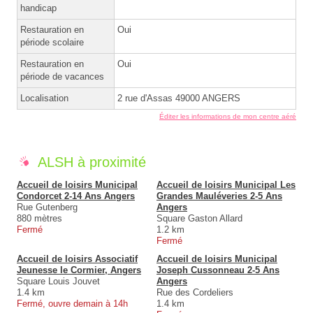
handicap
Restauration en
Oui
période scolaire
Restauration en
Oui
période de vacances
Localisation
2 rue d'Assas 49000 ANGERS
Éditer les informations de mon centre aéré
ALSH à proximité
Accueil de loisirs Municipal
Accueil de loisirs Municipal Les
Condorcet 2-14 Ans Angers
Grandes Mauléveries 2-5 Ans
Rue Gutenberg
Angers
880 mètres
Square Gaston Allard
Fermé
1.2 km
Fermé
Accueil de loisirs Associatif
Accueil de loisirs Municipal
Jeunesse le Cormier, Angers
Joseph Cussonneau 2-5 Ans
Square Louis Jouvet
Angers
1.4 km
Rue des Cordeliers
Fermé, ouvre demain à 14h
1.4 km