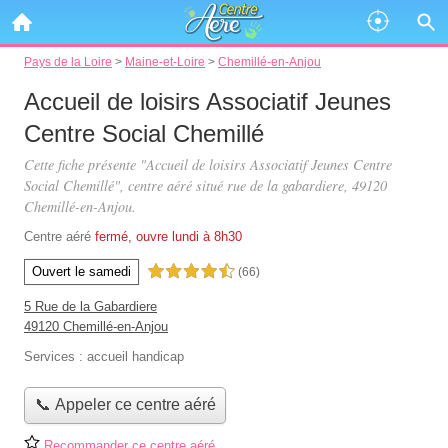
Pays de la Loire
>
Maine-et-Loire
>
Chemillé-en-Anjou
Accueil de loisirs Associatif Jeunes
Centre Social Chemillé
Cette fiche présente "Accueil de loisirs Associatif Jeunes Centre
Social Chemillé", centre aéré situé
rue de la gabardiere
, 49120
Chemillé-en-Anjou.
Centre aéré
fermé, ouvre lundi à 8h30
Ouvert le samedi
4,5 étoiles sur 5
(66)
5 Rue de la Gabardiere
49120 Chemillé-en-Anjou
Services :
accueil handicap
📞 Appeler ce centre aéré
Recommander ce centre aéré