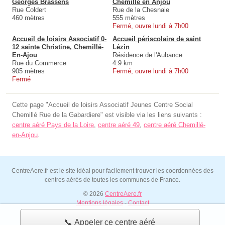
Georges Brassens
Chemillé en Anjou
Rue Coldert
Rue de la Chesnaie
460 mètres
555 mètres
Fermé, ouvre lundi à 7h00
Accueil de loisirs Associatif 0-
Accueil périscolaire de saint
12 sainte Christine, Chemillé-
Lézin
En-Ajou
Résidence de l'Aubance
Rue du Commerce
4.9 km
905 mètres
Fermé, ouvre lundi à 7h00
Fermé
Cette page "Accueil de loisirs Associatif Jeunes Centre Social
Chemillé Rue de la Gabardiere" est visible via les liens suivants :
centre aéré Pays de la Loire
,
centre aéré 49
,
centre aéré Chemillé-
en-Anjou
.
CentreAere.fr est le site idéal pour facilement trouver les coordonnées des
centres aérés de toutes les communes de France.
© 2026
CentreAere.fr
Mentions légales
-
Contact
📞 Appeler ce centre aéré