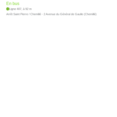
En bus
Ligne 407, à 92 m
Arrêt Saint Pierre / Chemillé - 2 Avenue du Général de Gaulle (Chemillé)