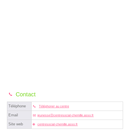
Contact
Téléphone
Téléphoner au centre
Email
jeunesseⓐcentresocial-chemille.asso.fr
Site web
centresocial-chemille.asso.fr