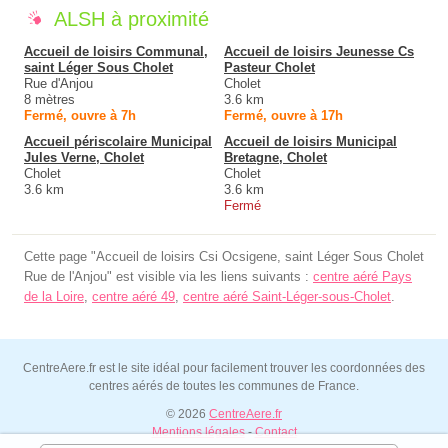
ALSH à proximité
Accueil de loisirs Communal,
Accueil de loisirs Jeunesse Cs
saint Léger Sous Cholet
Pasteur Cholet
Rue d'Anjou
Cholet
8 mètres
3.6 km
Fermé, ouvre à 7h
Fermé, ouvre à 17h
Accueil périscolaire Municipal
Accueil de loisirs Municipal
Jules Verne, Cholet
Bretagne, Cholet
Cholet
Cholet
3.6 km
3.6 km
Fermé
Cette page "Accueil de loisirs Csi Ocsigene, saint Léger Sous Cholet
Rue de l'Anjou" est visible via les liens suivants :
centre aéré Pays
de la Loire
,
centre aéré 49
,
centre aéré Saint-Léger-sous-Cholet
.
CentreAere.fr est le site idéal pour facilement trouver les coordonnées des
centres aérés de toutes les communes de France.
© 2026
CentreAere.fr
Mentions légales
-
Contact