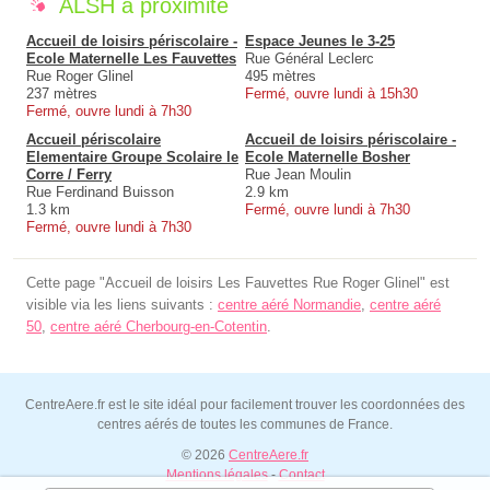
ALSH à proximité
Accueil de loisirs périscolaire -
Espace Jeunes le 3-25
Ecole Maternelle Les Fauvettes
Rue Général Leclerc
Rue Roger Glinel
495 mètres
237 mètres
Fermé, ouvre lundi à 15h30
Fermé, ouvre lundi à 7h30
Accueil périscolaire
Accueil de loisirs périscolaire -
Elementaire Groupe Scolaire le
Ecole Maternelle Bosher
Corre / Ferry
Rue Jean Moulin
Rue Ferdinand Buisson
2.9 km
1.3 km
Fermé, ouvre lundi à 7h30
Fermé, ouvre lundi à 7h30
Cette page "Accueil de loisirs Les Fauvettes Rue Roger Glinel" est
visible via les liens suivants :
centre aéré Normandie
,
centre aéré
50
,
centre aéré Cherbourg-en-Cotentin
.
CentreAere.fr est le site idéal pour facilement trouver les coordonnées des
centres aérés de toutes les communes de France.
© 2026
CentreAere.fr
Mentions légales
-
Contact