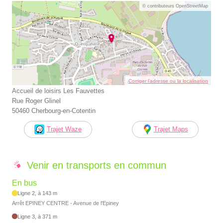
© contributeurs OpenStreetMap
Corriger l’adresse ou la localisation
Accueil de loisirs Les Fauvettes
Rue Roger Glinel
50460 Cherbourg-en-Cotentin
Trajet Waze
Trajet Maps
Venir en transports en commun
En bus
Ligne 2, à 143 m
Arrêt EPINEY CENTRE - Avenue de l'Epiney
Ligne 3, à 371 m