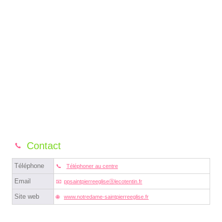
Contact
Téléphone
Téléphoner au centre
Email
ppsaintpierreegliseⓐlecotentin.fr
Site web
www.notredame-saintpierreeglise.fr