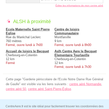
Éditer les informations de mon centre aéré
ALSH à proximité
Ecole Maternelle Saint Pierre
Centre de loisirs
Eglise
Communautaire
Rue du Maréchal Leclerc
Montfarville
760 mètres
9 km
Fermé, ouvre lundi à 7h00
Fermé, ouvre lundi à 8h00
Accueil de loisirs le Becquet
Aslh Centre Aere le Becquet
Cherbourg-en-Cotentin
Elementaire Tourlaville
12 km
Cherbourg-en-Cotentin
Fermé
12 km
Fermé, ouvre lundi à 7h30
Cette page "Garderie périscolaire de l'Ecole Notre Dame Rue Général
de Gaulle" est visible via les liens suivants :
centre aéré Normandie
,
centre aéré 50
,
centre aéré Saint-Pierre-Église
.
CentreAere.fr est le site idéal pour facilement trouver les coordonnées des