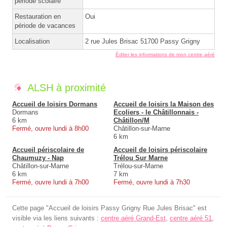
période scolaire
Restauration en
Oui
période de vacances
Localisation
2 rue Jules Brisac 51700 Passy Grigny
Éditer les informations de mon centre aéré
ALSH à proximité
Accueil de loisirs Dormans
Accueil de loisirs la Maison des
Dormans
Ecoliers - le Châtillonnais -
6 km
Châtillon/M
Fermé, ouvre lundi à 8h00
Châtillon-sur-Marne
6 km
Accueil périscolaire de
Accueil de loisirs périscolaire
Chaumuzy - Nap
Trélou Sur Marne
Châtillon-sur-Marne
Trélou-sur-Marne
6 km
7 km
Fermé, ouvre lundi à 7h00
Fermé, ouvre lundi à 7h30
Cette page "Accueil de loisirs Passy Grigny Rue Jules Brisac" est
visible via les liens suivants :
centre aéré Grand-Est
,
centre aéré 51
,