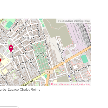
© contributeurs OpenStreetMap
Corriger l’adresse ou la localisation
Jaurès Espace Chalet Reims