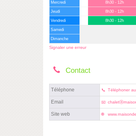
Mercredi
8h30 - 12h
Jeudi
8h30 - 12h
Vendredi
8h30 - 12h
Samedi
Dimanche
Signaler une erreur
Contact
Téléphone
Téléphoner au
Email
chaletⓐmaison
Site web
www.maisondeq