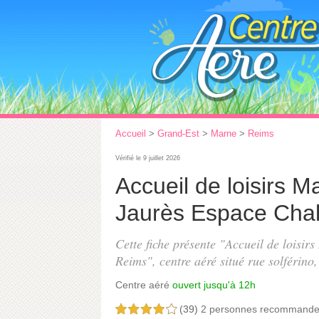
Accueil
>
Grand-Est
>
Marne
>
Reims
Vérifié le 9 juillet 2026
Accueil de loisirs 
Jaurès Espace Cha
Cette fiche présente "Accueil de loisi
Reims", centre aéré situé
rue solférino
Centre aéré
ouvert jusqu'à 12h
(39)
2 personnes
recommande
4,0 étoiles sur 5