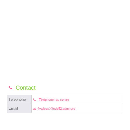
Contact
Téléphone
Téléphoner au centre
Email
4valleesⓐfede52.admr.org