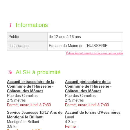
Informations
Public
de 12 ans à 16 ans
Localisation
Espace du Maine de L'HUISSERIE
Éditer les informations de mon centre aéré
ALSH à proximité
Accueil extrascolaire de la
Accueil périscolaire de la
Commune de l'Huisserie -
Commune de l'Huisserie -
Château des Mômes
Château des Mômes
Rue des Camelias
Rue des Camelias
275 mètres
275 mètres
Fermé, ouvre lundi à 7h30
Fermé, ouvre lundi à 7h00
Service Jeunesse 10/17 Ans de
Accueil de loisirs d'Avesnières
Montigné le Brillant
Laval
Montigné-le-Brillant
4.3 km
3.9 km
Fermé