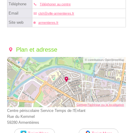
Téléphone
Téléphoner au centre
Email
clshⓐville-armentieres.fr
Site web
armentieres.fr
Plan et adresse
© contributeurs OpenStreetMap
Corriger l’adresse ou la localisation
Centre périscolaire Service Temps de l'Enfant
Rue du Kemmel
59280 Armentières