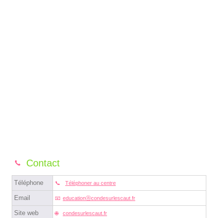
Contact
Téléphone
Téléphoner au centre
Email
educationⓐcondesurlescaut.fr
Site web
condesurlescaut.fr