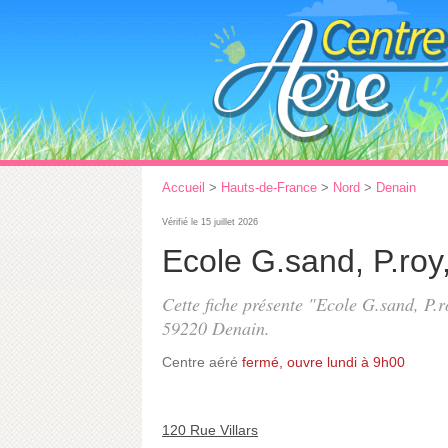
Accueil
>
Hauts-de-France
>
Nord
>
Denain
Vérifié le 15 juillet 2026
Ecole G.sand, P.roy,
Cette fiche présente "Ecole G.sand, P.ro
59220 Denain.
Centre aéré
fermé, ouvre lundi à 9h00
120 Rue Villars