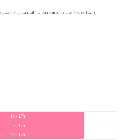
n scolaire
,
accueil périscolaire
,
accueil handicap
,
9h - 17h
9h - 17h
9h - 17h