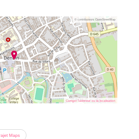
© contributeurs OpenStreetMap
Corriger l’adresse ou la localisation
rajet Maps