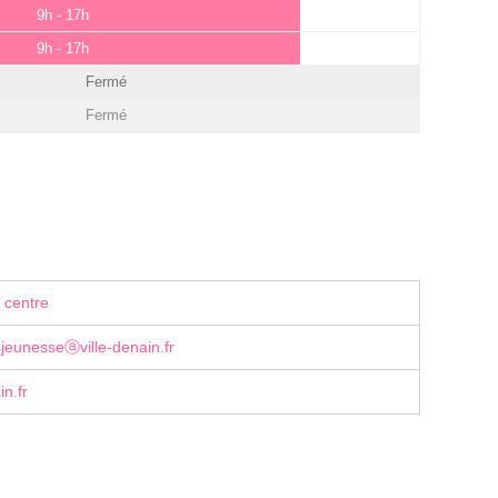
9h - 17h
9h - 17h
Fermé
Fermé
 centre
rsjeunesseⓐville-denain.fr
in.fr