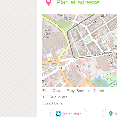
Plan et adresse
Ecole G.sand, P.roy, Berthelot, Jurenil
120 Rue Villars
59220 Denain
Trajet Waze
T