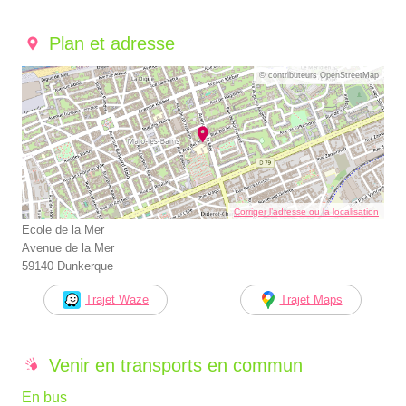
Plan et adresse
© contributeurs OpenStreetMap
Corriger l’adresse ou la localisation
Ecole de la Mer
Avenue de la Mer
59140 Dunkerque
Trajet Waze
Trajet Maps
Venir en transports en commun
En bus