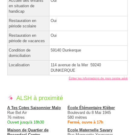
Accueil des enfants
Oui
en situation de
handicap
Restauration en
Oui
période scolaire
Restauration en
Oui
période de vacances
Condition de
59140 Dunkerque
domiciliation
Localisation
114 avenue de la Mer 59240
DUNKERQUE
Éditer les informations de mon centre aéré
ALSH à proximité
A Tes Cotes Saisonnier Malo
École Élémentaire Kléber
Rue Bel Air
Boulevard du 8 Mai 1945
76 mètres
580 mètres
Ouvert jusqu'à 18h30
Fermé, ouvre à 17h
Maison de Quartier de
Ecole Maternelle Savary
Rosendael Centre
Rue Marguerite Yourcenar