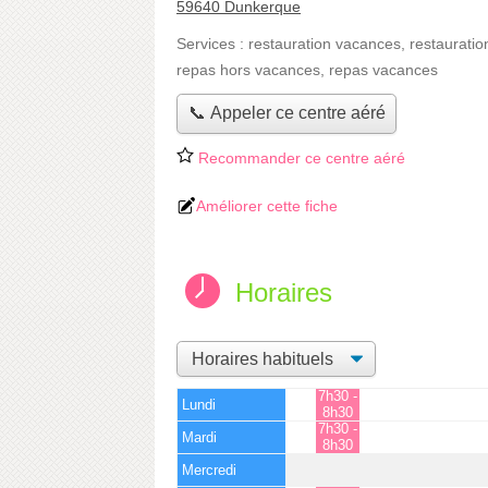
59640 Dunkerque
Services :
restauration vacances
,
restauratio
repas hors vacances
,
repas vacances
📞 Appeler ce centre aéré
Recommander ce centre aéré
Améliorer cette fiche
Horaires
7h30 -
Lundi
8h30
7h30 -
Mardi
8h30
Mercredi