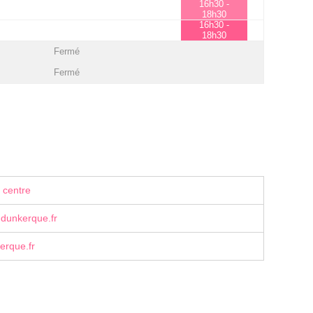
16h30 -
18h30
16h30 -
18h30
Fermé
Fermé
 centre
-dunkerque.fr
erque.fr