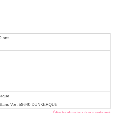
0 ans
erque
u Banc Vert 59640 DUNKERQUE
Éditer les informations de mon centre aéré