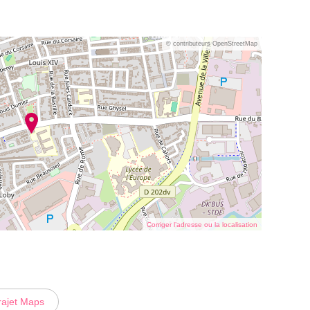
© contributeurs OpenStreetMap
Corriger l’adresse ou la localisation
rajet Maps