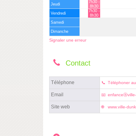
7h30 -
Jeudi
8h30
7h30 -
Vendredi
8h30
Samedi
Dimanche
Signaler une erreur
Contact
Téléphone
Téléphoner au
Email
enfanceⓐville
Site web
www.ville-dunk