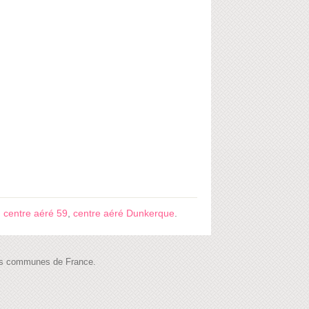
,
centre aéré 59
,
centre aéré Dunkerque
.
 les communes de France.