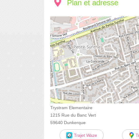
Plan et adresse
Trystram Elementaire
1215 Rue du Banc Vert
59640 Dunkerque
Trajet Waze
T