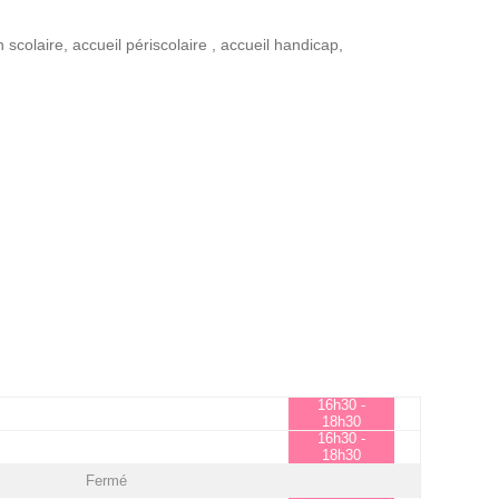
n scolaire
,
accueil périscolaire
,
accueil handicap
,
16h30 -
18h30
16h30 -
18h30
Fermé