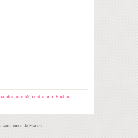
,
centre aéré 59
,
centre aéré Faches-
 les communes de France.