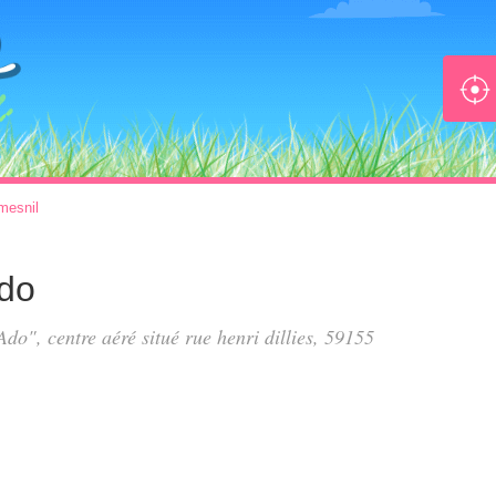
mesnil
Ado
Ado", centre aéré situé
rue henri dillies
, 59155