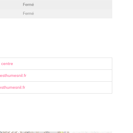
Fermé
Fermé
 centre
esthumesnil.fr
esthumesnil.fr