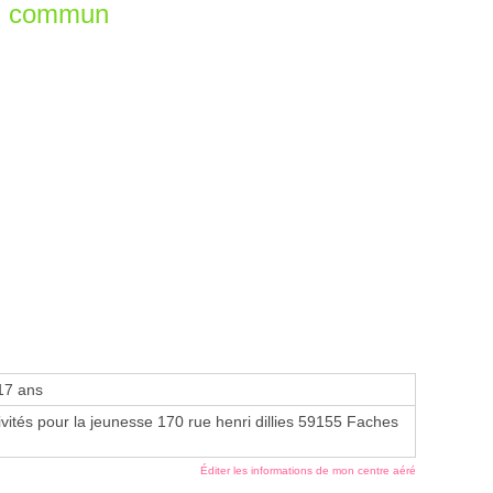
en commun
17 ans
ivités pour la jeunesse 170 rue henri dillies 59155 Faches
Éditer les informations de mon centre aéré