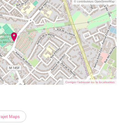
© contributeurs OpenStreetMap
Corriger l’adresse ou la localisation
rajet Maps