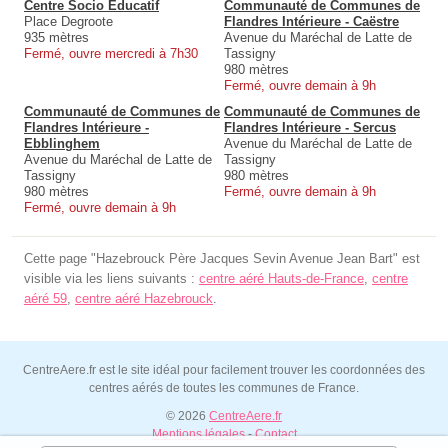
Centre Socio Éducatif
Communauté de Communes de
Place Degroote
Flandres Intérieure - Caëstre
935 mètres
Avenue du Maréchal de Latte de
Fermé, ouvre mercredi à 7h30
Tassigny
980 mètres
Fermé, ouvre demain à 9h
Communauté de Communes de
Communauté de Communes de
Flandres Intérieure -
Flandres Intérieure - Sercus
Ebblinghem
Avenue du Maréchal de Latte de
Avenue du Maréchal de Latte de
Tassigny
Tassigny
980 mètres
980 mètres
Fermé, ouvre demain à 9h
Fermé, ouvre demain à 9h
Cette page "Hazebrouck Père Jacques Sevin Avenue Jean Bart" est
visible via les liens suivants :
centre aéré Hauts-de-France
,
centre
aéré 59
,
centre aéré Hazebrouck
.
CentreAere.fr est le site idéal pour facilement trouver les coordonnées des
centres aérés de toutes les communes de France.
© 2026
CentreAere.fr
Mentions légales
-
Contact