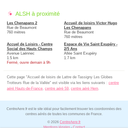
ALSH à proximité
Les Chenapans 2
Accueil de loisirs Victor Hugo
Rue de Beaumont
Les Chenapans
760 mètres
Rue de Beaumont
760 mètres
Accuel de Loisirs - Centre
Espace de Vie Saint Exupéry -
Social des Hauts Champs
2/5 Ans
Avenue Laënnec
Allée Saint Exupéry
1.5 km
1.7 km
Fermé, ouvre demain à 9h
Cette page "Accueil de loisirs de Lattre de Tassigny Les Globes
Trotteurs Rue de la Vallée" est visible via les liens suivants :
centre
aéré Hauts-de-France
,
centre aéré 59
,
centre aéré Hem
.
CentreAere.fr est le site idéal pour facilement trouver les coordonnées des
centres aérés de toutes les communes de France.
© 2026
CentreAere.fr
Mentions légales
-
Contact