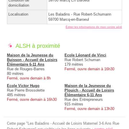
Condition de
59700 Marcq En Baroeul
domiciliation
Localisation
Les Baladins - Rue Robert-Schumann
59700 Marcq-en-Baroeul
Éditer les informations de mon centre aéré
ALSH à proximité
Maison de la Jeunesse du
Ecole Léonard de Vinci
Buisson - Accueil de Loisirs
Rue Robert Schuman
Élémentaire 6-11 Ans
179 mètres
Rue de Rouges-Barres
Fermé, ouvre demain à 16h30
80 mètres
Fermé, ouvre demain à 8h
Ecole Victor Hugo
Maison de la Jeunesse du
Rue Pierre Brossolette
Plouich - Accueil de Loisirs
485 mètres
Élémentaire 6-11 Ans
Fermé, ouvre demain à 16h30
Rue des Entrepreneurs
915 mètres
Fermé, ouvre demain à 13h30
Cette page "Les Baladins - Accueil de Loisirs Maternel 3-6 Ans Rue