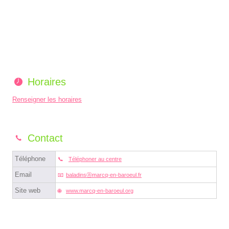
Horaires
Renseigner les horaires
Contact
Téléphone
Téléphoner au centre
Email
baladinsⓐmarcq-en-baroeul.fr
Site web
www.marcq-en-baroeul.org