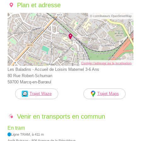
Plan et adresse
© contributeurs OpenStreetMap
Corriger l’adresse ou la localisation
Les Baladins - Accueil de Loisirs Maternel 3-6 Ans
80 Rue Robert-Schuman
59700 Marcq-en-Barœul
Trajet Waze
Trajet Maps
Venir en transports en commun
En tram
Ligne TRAM, à 411 m
Arrêt Buisson - 806 Avenue de la République