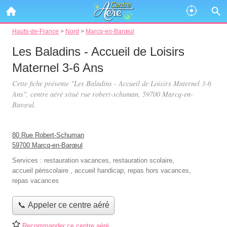
Hauts-de-France
>
Nord
>
Marcq-en-Barœul
Les Baladins - Accueil de Loisirs
Maternel 3-6 Ans
Cette fiche présente "Les Baladins - Accueil de Loisirs Maternel 3-6
Ans", centre aéré situé
rue robert-schuman
, 59700 Marcq-en-
Barœul.
80 Rue Robert-Schuman
59700 Marcq-en-Barœul
Services :
restauration vacances
,
restauration scolaire
,
accueil périscolaire
,
accueil handicap
,
repas hors vacances
,
repas vacances
📞 Appeler ce centre aéré
Recommander ce centre aéré