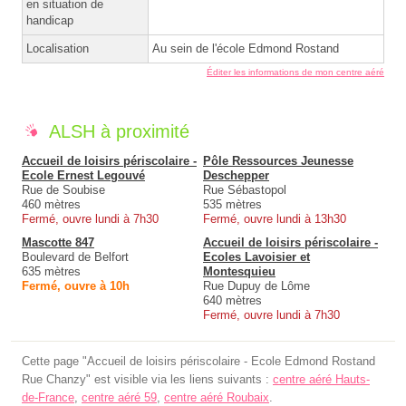
en situation de
handicap
Localisation
Au sein de l'école Edmond Rostand
Éditer les informations de mon centre aéré
ALSH à proximité
Accueil de loisirs périscolaire -
Pôle Ressources Jeunesse
Ecole Ernest Legouvé
Deschepper
Rue de Soubise
Rue Sébastopol
460 mètres
535 mètres
Fermé, ouvre lundi à 7h30
Fermé, ouvre lundi à 13h30
Mascotte 847
Accueil de loisirs périscolaire -
Boulevard de Belfort
Ecoles Lavoisier et
635 mètres
Montesquieu
Fermé, ouvre à 10h
Rue Dupuy de Lôme
640 mètres
Fermé, ouvre lundi à 7h30
Cette page "Accueil de loisirs périscolaire - Ecole Edmond Rostand
Rue Chanzy" est visible via les liens suivants :
centre aéré Hauts-
de-France
,
centre aéré 59
,
centre aéré Roubaix
.