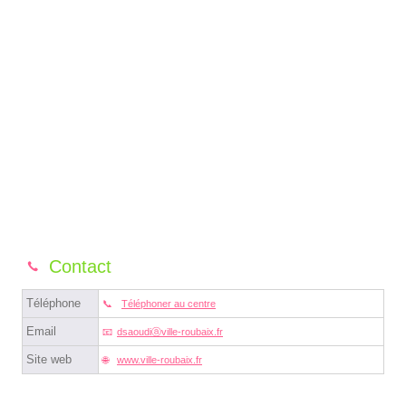
Contact
Téléphone
Téléphoner au centre
Email
dsaoudiⓐville-roubaix.fr
Site web
www.ville-roubaix.fr