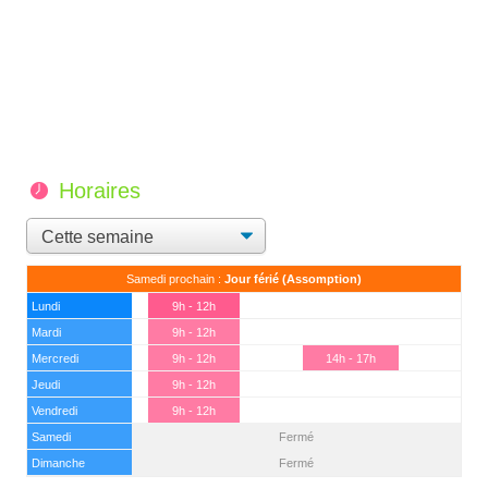
Horaires
Samedi prochain :
Jour férié (Assomption)
Lundi
9h - 12h
Mardi
9h - 12h
Mercredi
9h - 12h
14h - 17h
Jeudi
9h - 12h
Vendredi
9h - 12h
Samedi
Fermé
(15 août)
Dimanche
Fermé