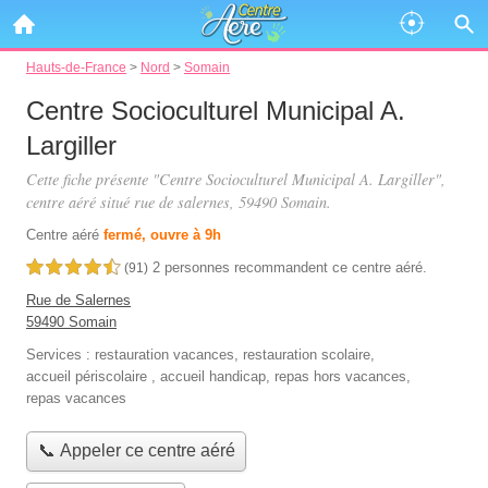
Hauts-de-France
>
Nord
>
Somain
Centre Socioculturel Municipal A.
Largiller
Cette fiche présente "Centre Socioculturel Municipal A. Largiller",
centre aéré situé
rue de salernes
, 59490 Somain.
Centre aéré
fermé, ouvre à 9h
2 personnes
recommandent
ce centre aéré.
4,5 étoiles sur 5
(91)
Rue de Salernes
59490 Somain
Services :
restauration vacances
,
restauration scolaire
,
accueil périscolaire
,
accueil handicap
,
repas hors vacances
,
repas vacances
📞 Appeler ce centre aéré