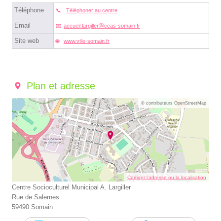
Téléphone
Téléphoner au centre
Email
accueil.largillerⓐccas-somain.fr
Site web
www.ville-somain.fr
Plan et adresse
© contributeurs OpenStreetMap
Corriger l’adresse ou la localisation
Centre Socioculturel Municipal A. Largiller
Rue de Salernes
59490 Somain