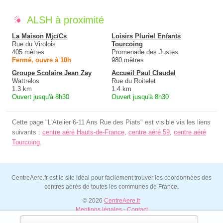
ALSH à proximité
La Maison Mjc/Cs
Loisirs Pluriel Enfants
Rue du Virolois
Tourcoing
405 mètres
Promenade des Justes
Fermé, ouvre à 10h
980 mètres
Groupe Scolaire Jean Zay
Accueil Paul Claudel
Wattrelos
Rue du Roitelet
1.3 km
1.4 km
Ouvert jusqu'à 8h30
Ouvert jusqu'à 8h30
Cette page "L'Atelier 6-11 Ans Rue des Piats" est visible via les liens
suivants :
centre aéré Hauts-de-France
,
centre aéré 59
,
centre aéré
Tourcoing
.
CentreAere.fr est le site idéal pour facilement trouver les coordonnées des
centres aérés de toutes les communes de France.
© 2026
CentreAere.fr
Mentions légales
-
Contact