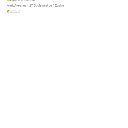
Arrêt Avesnes - 27 Boulevard de l' Egalité
Voir tout