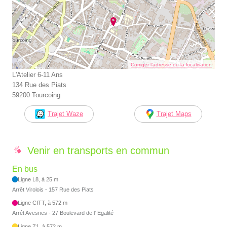
Corriger l’adresse ou la localisation
L'Atelier 6-11 Ans
134 Rue des Piats
59200 Tourcoing
Trajet Waze
Trajet Maps
Venir en transports en commun
En bus
Ligne L8, à 25 m
Arrêt Virolois - 157 Rue des Piats
Ligne CITT, à 572 m
Arrêt Avesnes - 27 Boulevard de l' Egalité
Ligne Z1, à 572 m